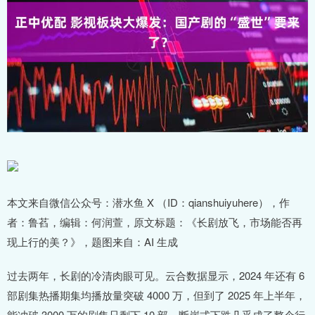
本文来自微信公众号：潜水鱼 X （ID：qianshuiyuhere），作
者：鲁萏，编辑：何润萱，原文标题：《长剧放飞，市场能否再
现上行的美？》，题图来自：AI 生成
过去两年，长剧的冷清肉眼可见。云合数据显示，2024 年还有 6
部剧集热播期集均播放量突破 4000 万，但到了 2025 年上半年，
能冲破 3000 万的剧集只剩下 10 部，断崖式下跌几乎成了整个行