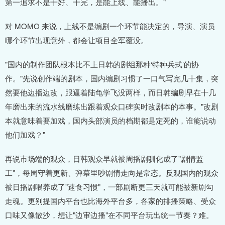
第一追求不是干好、干完，是能上线、能播出。"
对 MOMO 来说，上线不是编剧一个环节能决定的，导演、演员
哪个环节出现意外，都会让项目全军覆没。
"国内的制作团队根本比不上日韩的剧组那种‘特种兵式’的协
作。"先说创作端的剧本，国内编剧习惯了一口气写完几十集，突
然要他边播边改，跟逼着陆龟学飞没两样，而日韩编剧早在十几
年磨出来的流水线磨练出跟着观众口碑实时改剧本的本事。"改剧
本就意味着要加戏，国内头部演员的档期都是定死的，谁能说动
他们加戏？"
再说市场端的观众，日韩观众早就被周播剧驯化成了"剧情监
工"，每周守着更新、弹幕里吵剧情走向是常态。反观国内的观众
被日播剧喂养成了"速食习惯"，一部剧断更三天就可能被新剧勾
走魂。更别提国内平台也比海外平台多，各家的排播策略、受众
口味又像散沙，想让"边审边播"在不同平台玩出统一节奏？难。