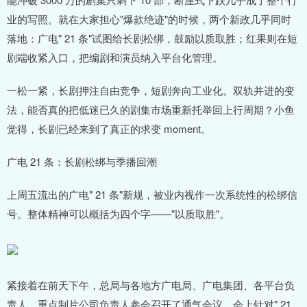
业的写照。就在大家担心"爆款绝迹"的时候，两个新政几乎同时
落地：广电" 21 条"试图给长剧松绑，鼓励以质取胜；红果则在短
剧端收紧入口，把编剧和演员纳入平台化管理。
一松一紧，长剧押注自由竞争，短剧奔向工业化。双轨并进的变
法，能否真的把低迷已久的剧集市场重新托举回上行周期？小鱼
觉得，长剧已经来到了真正的求变 moment。
广电 21 条：长剧松绑与季播回潮
上周五流出的广电" 21 条"新规，被业内视作一次系统性的松绑信
号。整体精神可以概括为四个字——"以质取胜"。
紧接着在前天下午，总局与各地方广电局、广电集团、各平台负
责人、重点制片公司负责人参会召开了通气会议，会上针对" 21