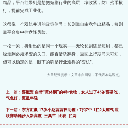
精品；平台红果则是想把短剧行业的底层土壤收紧，防止劣币横
行，提前完成工业化。
这很像一个双轨并进的政策信号：长剧靠自由竞争出精品，短剧
靠平台集中控盘降风险。
一松一紧，折射出的是同一个现实——无论长剧还是短剧，都已
经走到必须求变的关口。能否借势翻身，重回上行期尚未可知，
但可以确定的是，眼下的确是行业难得的"变机"。
大圣配资提示：文章来自网络，不代表本站观点。
上一篇：
要配资 自带“黄体酮”的4种食物，女人过了45岁要常吃，
气色好，更显年轻
下一篇：
东方汇赢 17岁小赵蕊蕊扫阴霾：7扣7中 1拦2太霸气 世
联赛助她步入新高度_王奥芊_比赛_拦网