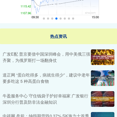
热点资讯
广发E配 普京要借中国深圳峰会，用中美俄三强
齐聚，为俄罗斯打一场翻身仗
道正网 “蛋白吃得多，病就生得少”，建议中老年
要多吃这 5 种高蛋白食物
牛盈服务中心 守住钱袋子护好幸福家 广发银行
深圳分行普及防非法金融知识
中祥网 盘前：纳指期货跌0.37% SK海力士首秀