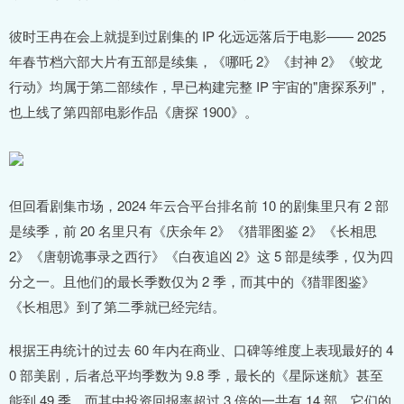
彼时王冉在会上就提到过剧集的 IP 化远远落后于电影—— 2025
年春节档六部大片有五部是续集，《哪吒 2》《封神 2》《蛟龙
行动》均属于第二部续作，早已构建完整 IP 宇宙的"唐探系列"，
也上线了第四部电影作品《唐探 1900》。
但回看剧集市场，2024 年云合平台排名前 10 的剧集里只有 2 部
是续季，前 20 名里只有《庆余年 2》《猎罪图鉴 2》《长相思
2》《唐朝诡事录之西行》《白夜追凶 2》这 5 部是续季，仅为四
分之一。且他们的最长季数仅为 2 季，而其中的《猎罪图鉴》
《长相思》到了第二季就已经完结。
根据王冉统计的过去 60 年内在商业、口碑等维度上表现最好的 4
0 部美剧，后者总平均季数为 9.8 季，最长的《星际迷航》甚至
能到 49 季。而其中投资回报率超过 3 倍的一共有 14 部，它们的