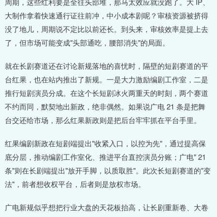
周期，这些红利要是全往头部堆，那马太效应就没跑了。大 IP、
大制作拿着快速通行证往前冲，中小成本剧呢？审核资源被挤得
没了地儿，周期说不定比以前还长。到头来，审核效率是提上去
了，但市场可能变成"头部通吃，腰部消失"的局面。
就在长剧赛道还在讨论新规落地的喜忧时，隔壁的短剧赛道的平
台红果，也在站内推出了新规。一是大力激励编剧工作室，二是
推行短剧演员分成。在这个长短剧冰火两重天的时刻，两个赛道
不约而同，默契地出新政，绝非偶然。如果说广电 21 条是把舞
台交还给市场，那么红果新政则是把后台牢牢抓在平台手里。
红果编剧新政在短剧端提出"收紧入口，以控为先"，通过提高保
底分层，推动编剧工作室化、推进平台直控演员分账；广电" 21
条"则在长剧端提出"放开手脚，以质取胜"。此次长短剧赛道的"变
法"，前者想收权平台，后者则是放权市场。
广电新规似乎想把行业大盘的天花板抬高，让长剧重新卷、大卷