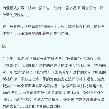
商业模式拓展：试点中插广告、鼓励"一剧多星"和网台联动，释
放新的变现渠道。
在小鱼看来，这些条款指向同一个目标：减少制度桎梏，提升创
作空间，让市场在资源配置中起更大作用。
" 40 集上限取消"意味着长剧有机会拿回"长叙事"的主动权，像
《甄嬛传》《琅琊榜》这样的经典长剧或许会重现江湖；"季播间
隔一年取消"消解了《长相思》《国色芳华》这样的大制作剧集的
断档焦虑，不必担心第一季的角色魅力在漫长等待中褪色，避免
观众在一年空窗期里被新内容分流；"改编不限国别"将掀起一轮
新的 IP 热，当下剧集市场也面临着网文 IP 枯竭、原创力不佳的
困境，当新的优质 IP 进入市场角逐，海外 IP 与东方叙事碰撞出
的新火花也会倒逼创作者跳出舒适区。