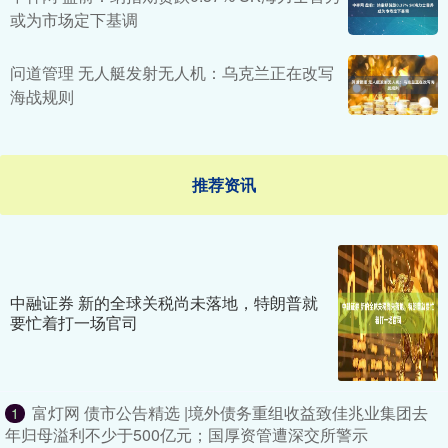
或为市场定下基调
问道管理 无人艇发射无人机：乌克兰正在改写
海战规则
推荐资讯
中融证券 新的全球关税尚未落地，特朗普就
要忙着打一场官司
富灯网 债市公告精选 |境外债务重组收益致佳兆业集团去
1
年归母溢利不少于500亿元；国厚资管遭深交所警示