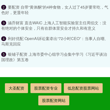
要配资 自带“黄体酮”的4种食物，女人过了45岁要常吃，气
2
色好，更显年轻
涵乔财富 直击WAIC 上海人工智能实验室主任周伯文：没
3
有绝对的个体安全，只有在群体里安全才持久和有意义
利好优配 OpenAI诉讼案牵出“72小时CEO”：当事人自嘲、
4
马斯克回应
银铺子配资 上海市委中心组学习会集中学习《习近平谈治
5
国理政》第五卷
大圣配资
股票配资专业
低息配资股票网站
股票配资网站