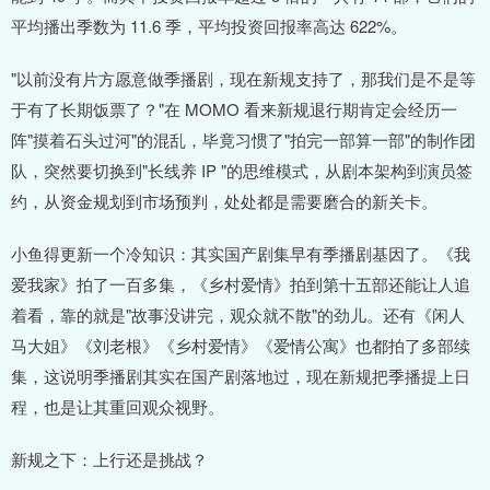
平均播出季数为 11.6 季，平均投资回报率高达 622%。
"以前没有片方愿意做季播剧，现在新规支持了，那我们是不是等
于有了长期饭票了？"在 MOMO 看来新规退行期肯定会经历一
阵"摸着石头过河"的混乱，毕竟习惯了"拍完一部算一部"的制作团
队，突然要切换到"长线养 IP "的思维模式，从剧本架构到演员签
约，从资金规划到市场预判，处处都是需要磨合的新关卡。
小鱼得更新一个冷知识：其实国产剧集早有季播剧基因了。《我
爱我家》拍了一百多集，《乡村爱情》拍到第十五部还能让人追
着看，靠的就是"故事没讲完，观众就不散"的劲儿。还有《闲人
马大姐》《刘老根》《乡村爱情》《爱情公寓》也都拍了多部续
集，这说明季播剧其实在国产剧落地过，现在新规把季播提上日
程，也是让其重回观众视野。
新规之下：上行还是挑战？