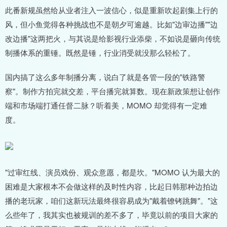
此番新规虽然给从业者注入一波信心，似是重新吹起剧集上行的
风，但小鱼觉得各种挑战也不是朝夕可逾越。比如"边审边播""边
改边播"这两把火，与其说是给影视行业添柴，不如说是砸向传统
制播体系的重锤。既然是锤，行业消受就没那么轻松了。
国内搞了这么多年制播分离，说白了就是各管一段的"铁路警
察"。制作方拍完就交差，平台播完就算数。现在新政策想让创作
端和市场端打通任督二脉？听着美，MOMO 却觉得有一定难
度。
"过审红线、演员戏份、观众意愿，都是坎。"MOMO 认为最大的
困难是大家根本不会做这样的及时性内容，比起日韩那种边拍边
播的老玩家，咱们这新玩法最终很容易成为"戴着镣铐跳舞"。"这
么些年了，我其实也被规训的差不多了，毕竟以前的项目大家的