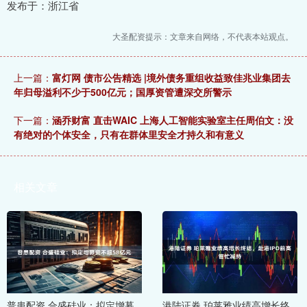
发布于：浙江省
大圣配资提示：文章来自网络，不代表本站观点。
上一篇：
富灯网 债市公告精选 |境外债务重组收益致佳兆业集团去
年归母溢利不少于500亿元；国厚资管遭深交所警示
下一篇：
涵乔财富 直击WAIC 上海人工智能实验室主任周伯文：没
有绝对的个体安全，只有在群体里安全才持久和有意义
相关文章
普患配资 合盛硅业：拟定增募
港陆证券 珀莱雅业绩高增长终