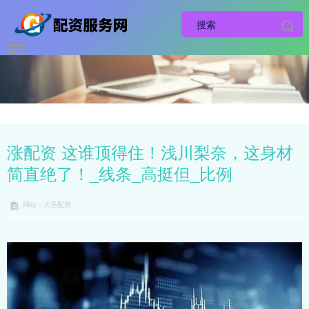
涨配资 这谁顶得住！浅川梨奈，这身材
简直绝了！_线条_高挺但_比例
网站：大圣配资