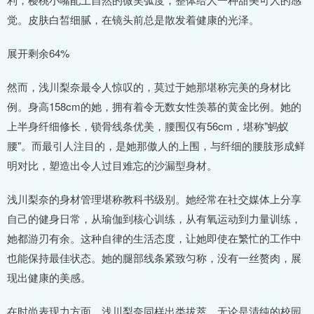
觉。皮肤白皙细腻，在镜头前总是散发着健康的光泽。
展开剩余64%
然而，浅川梨奈最令人惊叹的，莫过于她那堪称完美的身材比
例。身高158cm的她，拥有着令无数女性羡慕的黄金比例。她的
上半身纤细修长，锁骨线条优美，腰围仅有56cm，堪称"蚂蚁
腰"。而最引人注目的，是她那傲人的上围，与纤细的腰肢形成鲜
明对比，塑造出令人过目难忘的沙漏型身材。
浅川梨奈的身材管理堪称教科书级别。她经常在社交媒体上分享
自己的健身日常，从瑜伽到核心训练，从有氧运动到力量训练，
她都游刃有余。这种自律的生活态度，让她即使在繁忙的工作中
也能保持最佳状态。她的腿部线条紧致匀称，没有一丝赘肉，展
现出健康的美感。
在时尚表现力方面，浅川梨奈同样出类拔萃。无论是清纯的校园