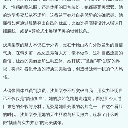
风、性感的晚礼服，还是休闲的日常装扮，她都能完美驾驭。她
的造型多变却从不违和，这得益于她对自身优势的准确把握。她
懂得如何通过服装突出自己的优点，比如选择高腰设计来强调纤
细腰线，或是V领款式来展现优美的锁骨线条。
浅川梨奈的魅力不仅在于外表，更在于她由内而外散发出的自信
气质。在镜头前，她总是落落大方，毫不做作。这种自然流露的
自信，让她的美丽更加生动立体。她打破了"童颜"与"性感"的界
限，将两种看似矛盾的特质完美融合，创造出独树一帜的个人风
格。
从偶像团体成员到演员，浅川梨奈不断突破自我，用实力证明自
己不仅仅是"颜值担当"。她的演艺之路越走越宽，而她那令人过
目难忘的外貌与身材，无疑是她最亮眼的名片之一。在这个看脸
的时代，浅川梨奈用她的天生丽质与后天努力，诠释了什么叫
做"颜值与实力并存"的完美偶像。