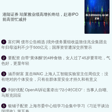
港陆证券 珀莱雅业绩高增长终结，赴港IPO
前高管忙减持
富灯网 债市公告精选 |境外债务重组收益致佳兆业集团去
1
年归母溢利不少于500亿元；国厚资管遭深交所警示
要配资 自带“黄体酮”的4种食物，女人过了45岁要常吃，气
2
色好，更显年轻
涵乔财富 直击WAIC 上海人工智能实验室主任周伯文：没
3
有绝对的个体安全，只有在群体里安全才持久和有意义
利好优配 OpenAI诉讼案牵出“72小时CEO”：当事人自嘲、
4
马斯克回应
银铺子配资 上海市委中心组学习会集中学习《习近平谈治
5
国理政》第五卷