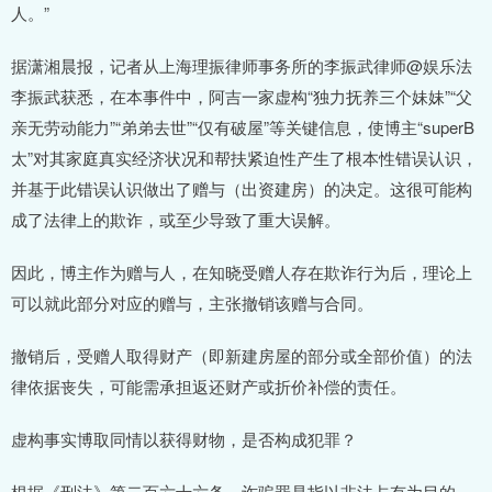
人。”
据潇湘晨报，记者从上海理振律师事务所的李振武律师@娱乐法
李振武获悉，在本事件中，阿吉一家虚构“独力抚养三个妹妹”“父
亲无劳动能力”“弟弟去世”“仅有破屋”等关键信息，使博主“superB
太”对其家庭真实经济状况和帮扶紧迫性产生了根本性错误认识，
并基于此错误认识做出了赠与（出资建房）的决定。这很可能构
成了法律上的欺诈，或至少导致了重大误解。
因此，博主作为赠与人，在知晓受赠人存在欺诈行为后，理论上
可以就此部分对应的赠与，主张撤销该赠与合同。
撤销后，受赠人取得财产（即新建房屋的部分或全部价值）的法
律依据丧失，可能需承担返还财产或折价补偿的责任。
虚构事实博取同情以获得财物，是否构成犯罪？
根据《刑法》第二百六十六条，诈骗罪是指以非法占有为目的，