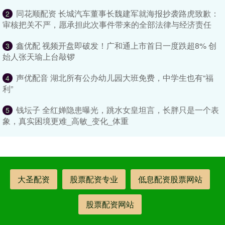
同花顺配资 长城汽车董事长魏建军就海报抄袭路虎致歉：
2
审核把关不严，愿承担此次事件带来的全部法律与经济责任
鑫优配 视频开盘即破发！广和通上市首日一度跌超8% 创
3
始人张天瑜上台敲锣
声优配音 湖北所有公办幼儿园大班免费，中学生也有“福
4
利”
钱坛子 全红婵隐患曝光，跳水女皇坦言，长胖只是一个表
5
象，真实困境更难_高敏_变化_体重
大圣配资
股票配资专业
低息配资股票网站
股票配资网站