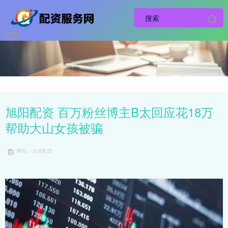
旭阳配资 百万粉丝博主B太回应花18万
帮助大山女孩被骗
网站：大圣配资