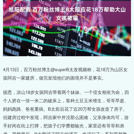
4月13日，百万粉丝博主@superB太发视频称，花18万为山区女
孩阿吉一家建房，做完发现他们的困境并不是事实。
据悉，凉山18岁女孩阿吉带着两个妹妹、一个侄女相依为命，四
个人挤在一张一米二的破床上，靠种土豆玉米维生，哥哥早逝、
妈妈跑路、爸爸重病。B太前后花了近20万帮女孩改造了房子。
但建房过程中发现，阿吉家中并没那么困难，父亲身体尚可，游
手好闲在街上打牌，把孩子们学费都输光，家里还有哥哥和弟
弟。视频最后，B太戳破了阿吉的谎言，也进行了一系列思想教