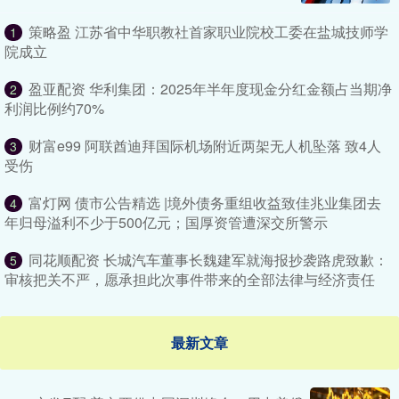
策略盈 江苏省中华职教社首家职业院校工委在盐城技师学
1
院成立
盈亚配资 华利集团：2025年半年度现金分红金额占当期净
2
利润比例约70%
财富e99 阿联酋迪拜国际机场附近两架无人机坠落 致4人
3
受伤
富灯网 债市公告精选 |境外债务重组收益致佳兆业集团去
4
年归母溢利不少于500亿元；国厚资管遭深交所警示
同花顺配资 长城汽车董事长魏建军就海报抄袭路虎致歉：
5
审核把关不严，愿承担此次事件带来的全部法律与经济责任
最新文章