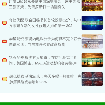
广发E配 普京要借中国深圳峰会，用中美俄
三强齐聚，为俄罗斯打一场翻身仗
奇侠优配 联合国秘书长首轮投票出炉，与中
方频繁互动的女性候选人排名第一 202
华星配资 柬境内电诈分子为何抓不完？联合
国说实话：当局放任涉案政商权贵
钻石配资 很少有人知道，在访问乌克兰期
间，美国博主、MAGA运动影响者劳拉·卢
融亿操盘 研究证实：每天多喝一杯咖啡，患
肺癌风险或会增加28%