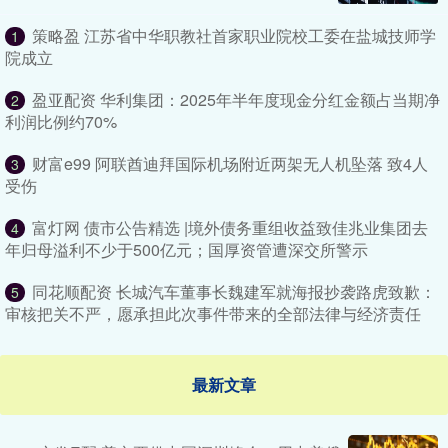
策略盈 江苏省中华职教社首家职业院校工委在盐城技师学
1
院成立
盈亚配资 华利集团：2025年半年度现金分红金额占当期净
2
利润比例约70%
财富e99 阿联酋迪拜国际机场附近两架无人机坠落 致4人
3
受伤
富灯网 债市公告精选 |境外债务重组收益致佳兆业集团去
4
年归母溢利不少于500亿元；国厚资管遭深交所警示
同花顺配资 长城汽车董事长魏建军就海报抄袭路虎致歉：
5
审核把关不严，愿承担此次事件带来的全部法律与经济责任
最新文章