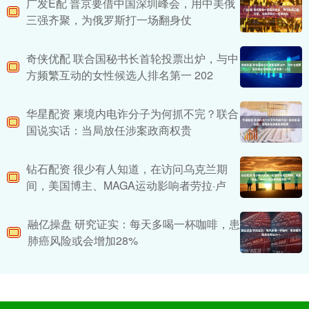
广发E配 普京要借中国深圳峰会，用中美俄
三强齐聚，为俄罗斯打一场翻身仗
奇侠优配 联合国秘书长首轮投票出炉，与中
方频繁互动的女性候选人排名第一 202
华星配资 柬境内电诈分子为何抓不完？联合
国说实话：当局放任涉案政商权贵
钻石配资 很少有人知道，在访问乌克兰期
间，美国博主、MAGA运动影响者劳拉·卢
融亿操盘 研究证实：每天多喝一杯咖啡，患
肺癌风险或会增加28%