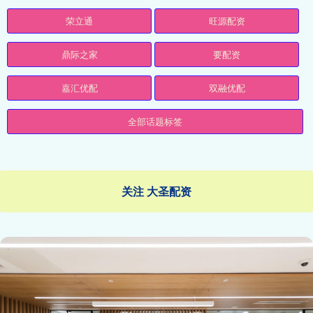
荣立通
旺源配资
鼎际之家
要配资
嘉汇优配
双融优配
全部话题标签
关注 大圣配资