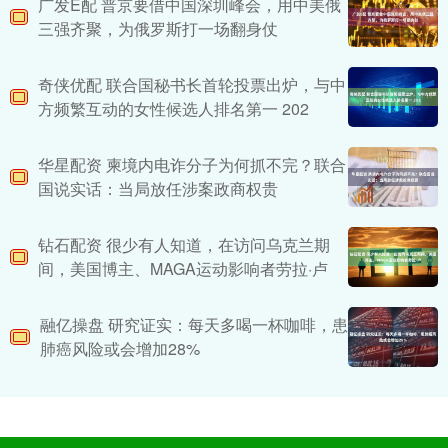
广发E配 普京要借中国深圳峰会，用中美俄
三强齐聚，为俄罗斯打一场翻身仗
奇侠优配 联合国秘书长首轮投票出炉，与中
方频繁互动的女性候选人排名第一 202
华星配资 柬境内电诈分子为何抓不完？联合
国说实话：当局放任涉案政商权贵
钻石配资 很少有人知道，在访问乌克兰期
间，美国博主、MAGA运动影响者劳拉·卢
融亿操盘 研究证实：每天多喝一杯咖啡，患
肺癌风险或会增加28%