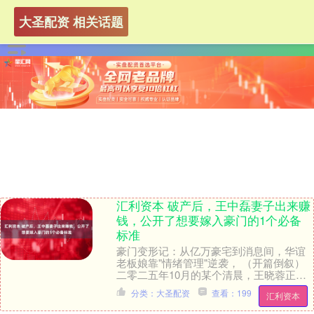
大圣配资 相关话题
汇利资本 破产后，王中磊妻子出来赚
钱，公开了想要嫁入豪门的1个必备
标准
豪门变形记：从亿万豪宅到消息间，华谊
老板娘靠"情绪管理"逆袭， （开篇倒叙）
二零二五年10月的某个清晨，王晓蓉正在
50平米的公寓阳台做晨间消息。她手腕上
分类：大圣配资
查看：199
汇利资本
那串檀....