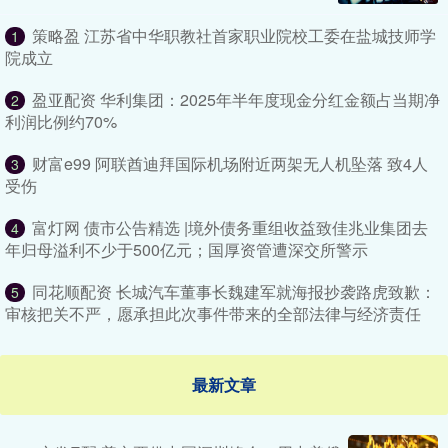
策略盈 江苏省中华职教社首家职业院校工委在盐城技师学
1
院成立
盈亚配资 华利集团：2025年半年度现金分红金额占当期净
2
利润比例约70%
财富e99 阿联酋迪拜国际机场附近两架无人机坠落 致4人
3
受伤
富灯网 债市公告精选 |境外债务重组收益致佳兆业集团去
4
年归母溢利不少于500亿元；国厚资管遭深交所警示
同花顺配资 长城汽车董事长魏建军就海报抄袭路虎致歉：
5
审核把关不严，愿承担此次事件带来的全部法律与经济责任
最新文章