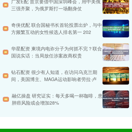
广发E配 普京要借中国深圳峰会，用中美俄
三强齐聚，为俄罗斯打一场翻身仗
奇侠优配 联合国秘书长首轮投票出炉，与中
方频繁互动的女性候选人排名第一 202
华星配资 柬境内电诈分子为何抓不完？联合
国说实话：当局放任涉案政商权贵
钻石配资 很少有人知道，在访问乌克兰期
间，美国博主、MAGA运动影响者劳拉·卢
融亿操盘 研究证实：每天多喝一杯咖啡，患
肺癌风险或会增加28%