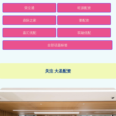
荣立通
旺源配资
鼎际之家
要配资
嘉汇优配
双融优配
全部话题标签
关注 大圣配资