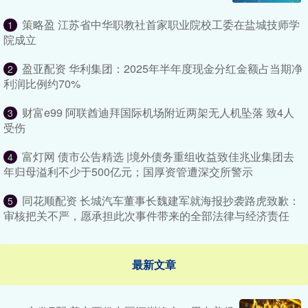
策略盈 江苏省中华职教社首家职业院校工委在盐城技师学
1
院成立
盈亚配资 华利集团：2025年半年度现金分红金额占当期净
2
利润比例约70%
财富e99 阿联酋迪拜国际机场附近两架无人机坠落 致4人
3
受伤
富灯网 债市公告精选 |境外债务重组收益致佳兆业集团去
4
年归母溢利不少于500亿元；国厚资管遭深交所警示
同花顺配资 长城汽车董事长魏建军就海报抄袭路虎致歉：
5
审核把关不严，愿承担此次事件带来的全部法律与经济责任
最新文章