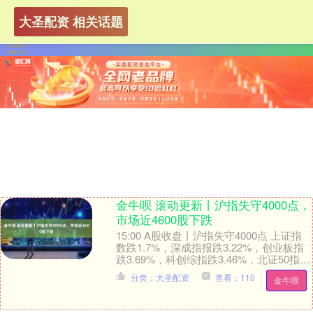
大圣配资 相关话题
金牛呗 滚动更新丨沪指失守4000点，
市场近4600股下跌
15:00 A股收盘丨沪指失守4000点 上证指
数跌1.7%，深成指报跌3.22%，创业板指
跌3.69%，科创综指跌3.46%，北证50指数
涨1.33%。 盘面....
分类：大圣配资
查看：110
金牛呗