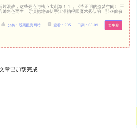
片混战，这些亮点与槽点太刺激！ 1.，《毕正明的盗梦空间》 王
痞帅角色而生！导演把地铁扒手江湖拍得跟魔术秀似的，那些偷窃
分类：股票配资网站
查看：205
日期：03-09
美牛股
文章已加载完成
沪深300
4651.31
.24%
-6.85
-0.15%