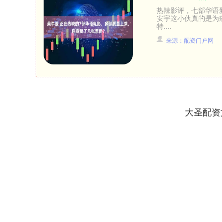
热辣影评，七部华语新
安宇这小伙真的是为
特....
来源：配资门户网
大圣配资
深证成指
14110.12
.92
0.57%
-34.08
-0