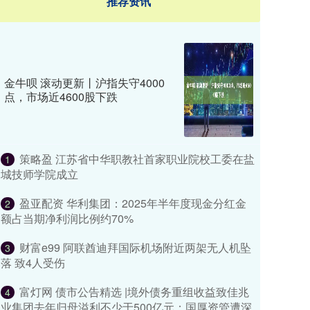
推荐资讯
金牛呗 滚动更新丨沪指失守4000
点，市场近4600股下跌
策略盈 江苏省中华职教社首家职业院校工委在盐
1
城技师学院成立
盈亚配资 华利集团：2025年半年度现金分红金
2
额占当期净利润比例约70%
财富e99 阿联酋迪拜国际机场附近两架无人机坠
3
落 致4人受伤
富灯网 债市公告精选 |境外债务重组收益致佳兆
4
业集团去年归母溢利不少于500亿元；国厚资管遭深