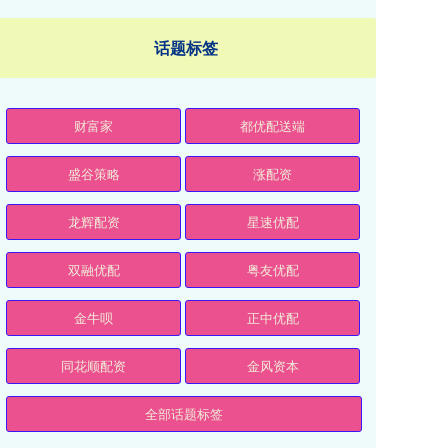
话题标签
财富家
都优配送端
盛谷策略
涨配资
龙辉配资
星速优配
双融优配
粤友优配
金牛呗
正中优配
同花顺配资
金风资本
全部话题标签