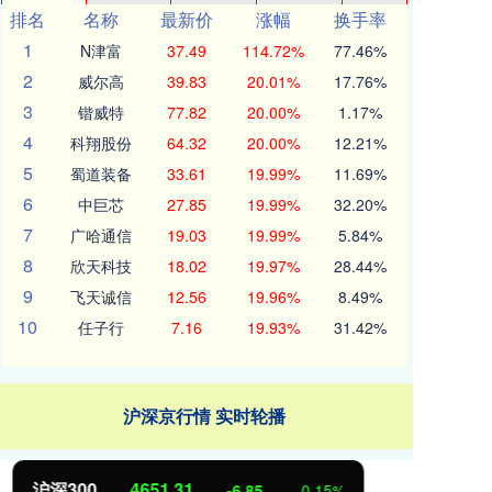
排名
名称
最新价
涨幅
换手率
1
N津富
37.49
114.72%
77.46%
2
威尔高
39.83
20.01%
17.76%
3
锴威特
77.82
20.00%
1.17%
4
科翔股份
64.32
20.00%
12.21%
5
蜀道装备
33.61
19.99%
11.69%
6
中巨芯
27.85
19.99%
32.20%
7
广哈通信
19.03
19.99%
5.84%
8
欣天科技
18.02
19.97%
28.44%
9
飞天诚信
12.56
19.96%
8.49%
10
任子行
7.16
19.93%
31.42%
沪深京行情 实时轮播
北证50
1122.88
创
3.42
0.30%