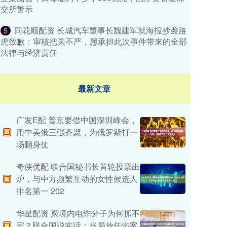
交所警示
同花顺配资 长城汽车董事长魏建军就海报抄袭路
5
虎致歉：审核把关不严，愿承担此次事件带来的全部
法律与经济责任
最新文章
广发E配 普京要借中国深圳峰会，
用中美俄三强齐聚，为俄罗斯打一
场翻身仗
奇侠优配 联合国秘书长首轮投票出
炉，与中方频繁互动的女性候选人
排名第一 202
华星配资 柬境内电诈分子为何抓不
完？联合国说实话：当局放任涉案