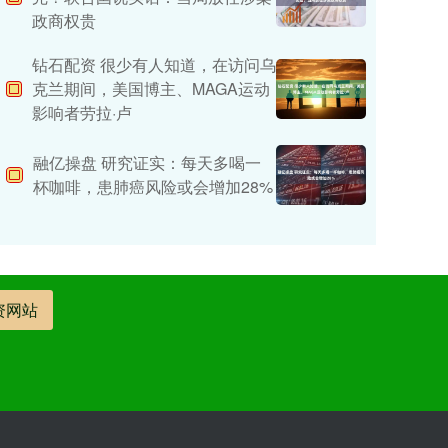
政商权贵
钻石配资 很少有人知道，在访问乌
克兰期间，美国博主、MAGA运动
影响者劳拉·卢
融亿操盘 研究证实：每天多喝一
杯咖啡，患肺癌风险或会增加28%
资网站