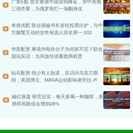
广发E配 普京要借中国深圳峰会，用中美俄
三强齐聚，为俄罗斯打一场翻身仗
奇侠优配 联合国秘书长首轮投票出炉，与中
方频繁互动的女性候选人排名第一 202
华星配资 柬境内电诈分子为何抓不完？联合
国说实话：当局放任涉案政商权贵
钻石配资 很少有人知道，在访问乌克兰期
间，美国博主、MAGA运动影响者劳拉·卢
融亿操盘 研究证实：每天多喝一杯咖啡，患
肺癌风险或会增加28%