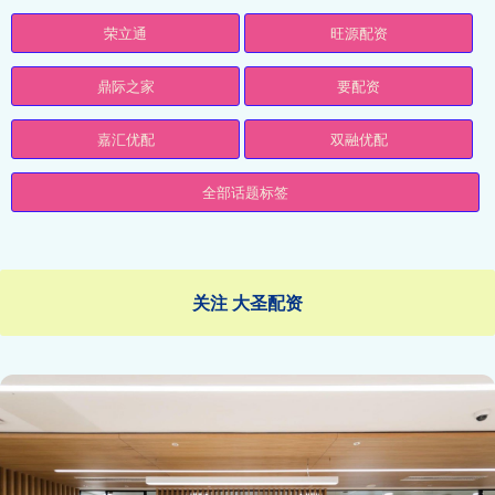
荣立通
旺源配资
鼎际之家
要配资
嘉汇优配
双融优配
全部话题标签
关注 大圣配资