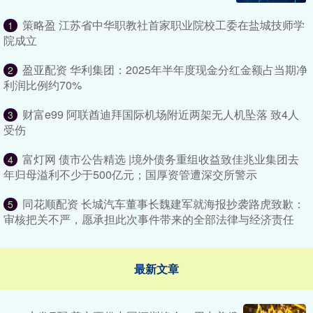
策略盈 江苏省中华职教社首家职业院校工委在盐城技师学
1
院成立
盈亚配资 华利集团：2025年半年度现金分红金额占当期净
2
利润比例约70%
财富e99 阿联酋迪拜国际机场附近两架无人机坠落 致4人
3
受伤
富灯网 债市公告精选 |境外债务重组收益致佳兆业集团去
4
年归母溢利不少于500亿元；国厚资管遭深交所警示
同花顺配资 长城汽车董事长魏建军就海报抄袭路虎致歉：
5
审核把关不严，愿承担此次事件带来的全部法律与经济责任
最新文章