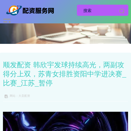
顺发配资 韩欣宇发球持续高光，两副攻
得分上双，苏青女排胜资阳中学进决赛_
比赛_江苏_暂停
网站：大圣配资