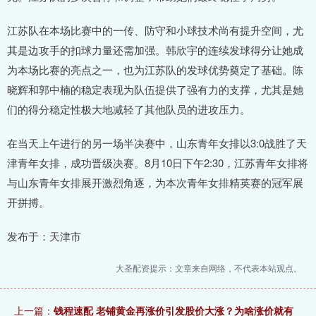
江苏队在本场比赛中的一传、防守和小球技术尚有提升空间，尤
其是边攻手的扣球力量还需加强。韩欣宇的连续发球得分让她成
为本场比赛的亮点之一，也为江苏队的发球优势奠定了基础。陈
晓辉和郭中楠的稳定表现为队伍提供了强有力的支撑，尤其是她
们的得分稳定性极大地减轻了其他队员的进攻压力。
在当天上午进行的另一场半决赛中，山东青年女排以3:0战胜了天
津青年女排，成功晋级决赛。8月10日下午2:30，江苏青年女排将
与山东青年女排展开激烈角逐，为本次青年女排精英赛的冠军展
开拼搏。
发布于：天津市
大圣配资提示：文章来自网络，不代表本站观点。
上一篇：
钱程速配 老铺黄金再涨价引发股价大涨？为啥涨价就有