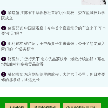
策略盈 江苏省中华职教社首家职业院校工委在盐城技师学
1
院成立
创富配资 中国蓝观察丨今年首个官宣涨价的车企来了 车市
2
要“变天”吗？
汇利资本 破产后，王中磊妻子出来赚钱，公开了想要嫁入
3
豪门的1个必备标准
财富加 广货行天下·南方优品荔枝季 | 爆款持续热销！藏在
4
增城仙村的晚熟贡品甜香
融亿操盘 东京到新德里的航程，大约六千公里，但日本要
5
修的那条路，比这更长
大圣配资
股票配资专业
低息配资股票网站