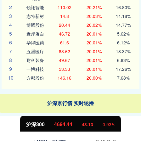
2
锐翔智能
110.02
20.21%
16.80%
3
志特新材
14.8
20.03%
14.18%
4
博腾股份
20.44
20.02%
14.77%
5
近岸蛋白
46.72
20.01%
5.62%
6
毕得医药
61.6
20.01%
6.12%
7
五洲医疗
83.62
20.01%
18.37%
8
耐科装备
49.67
20.01%
6.83%
9
一博科技
53.33
20.01%
17.26%
10
方邦股份
146.16
20.00%
7.68%
沪深京行情 实时轮播
北证50
1134.24
%
11.37
1.01