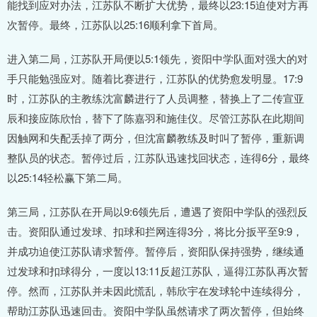
能找到应对办法，江苏队不断扩大优势，最终以23:15迫使对方再
次暂停。最终，江苏队以25:16顺利拿下首局。
进入第二局，江苏队开局便以5:1领先，资阳中学队面对强大的对
手只能勉强应对。随着比赛进行，江苏队的优势愈发明显。17:9
时，江苏队的主教练沈富麟进行了人员调整，替换上了二传宣亚
辰和接应陈欣怡，替下了陈嘉羽和施佳仪。尽管江苏队在此期间
因触网和失配丢掉了两分，但沈富麟教练及时叫了暂停，重新调
整队员的状态。暂停过后，江苏队迅速找回状态，连得6分，最终
以25:14轻松赢下第二局。
第三局，江苏队在开局以9:6领先后，遭遇了资阳中学队的强烈反
击。资阳队通过发球、扣球和拦网连得3分，将比分扳平至9:9，
并成功迫使江苏队请求暂停。暂停后，资阳队保持强势，继续通
过发球和扣球得分，一度以13:11反超江苏队，逼得江苏队再次暂
停。然而，江苏队并未因此慌乱，韩欣宇在发球轮中连续得分，
帮助江苏队迅速回击。资阳中学队虽然请求了两次暂停，但始终