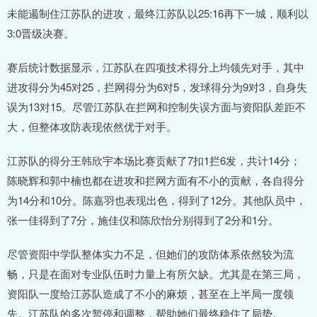
未能遏制住江苏队的进攻，最终江苏队以25:16再下一城，顺利以
3:0晋级决赛。
赛后统计数据显示，江苏队在四项技术得分上均领先对手，其中
进攻得分为45对25，拦网得分为6对5，发球得分为9对3，自身失
误为13对15。尽管江苏队在拦网和控制失误方面与资阳队差距不
大，但整体攻防表现依然优于对手。
江苏队的得分王韩欣宇本场比赛贡献了7扣1拦6发，共计14分；
陈晓辉和郭中楠也都在进攻和拦网方面有不小的贡献，各自得分
为14分和10分。陈嘉羽也表现出色，得到了12分。其他队员中，
张一佳得到了7分，施佳仪和陈欣怡分别得到了2分和1分。
尽管资阳中学队整体实力不足，但她们的攻防体系依然较为流
畅，只是在面对专业队伍时力量上有所欠缺。尤其是在第三局，
资阳队一度给江苏队造成了不小的麻烦，甚至在上半局一度领
先。江苏队的多次暂停和调整，帮助她们最终稳住了局势。