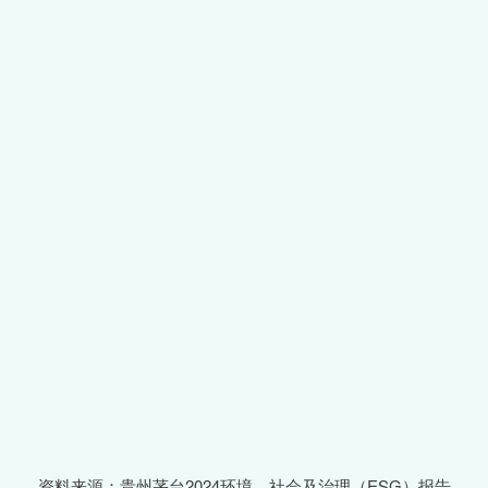
资料来源：贵州茅台2024环境、社会及治理（ESG）报告