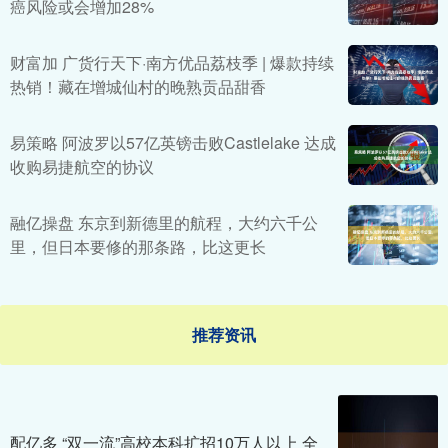
癌风险或会增加28%
财富加 广货行天下·南方优品荔枝季 | 爆款持续
热销！藏在增城仙村的晚熟贡品甜香
易策略 阿波罗以57亿英镑击败Castlelake 达成
收购易捷航空的协议
融亿操盘 东京到新德里的航程，大约六千公
里，但日本要修的那条路，比这更长
推荐资讯
配亿多 “双一流”高校本科扩招10万人以上 全