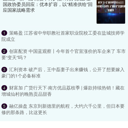
国政协委员回应：优本扩容，以“精准供给”回
应国家战略需求
策略盈 江苏省中华职教社首家职业院校工委在盐城技师学
1
院成立
创富配资 中国蓝观察丨今年首个官宣涨价的车企来了 车市
2
要“变天”吗？
汇利资本 破产后，王中磊妻子出来赚钱，公开了想要嫁入
3
豪门的1个必备标准
财富加 广货行天下·南方优品荔枝季 | 爆款持续热销！藏在
4
增城仙村的晚熟贡品甜香
融亿操盘 东京到新德里的航程，大约六千公里，但日本要
5
修的那条路，比这更长