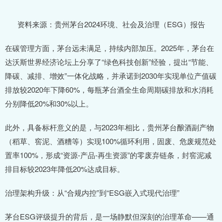
资料来源：贵州茅台2024环境、社会及治理（ESG）报告
在碳管理方面，茅台远未满足，持续内部加压。2025年，茅台在
达沃斯世界经济论坛上分享了“绿色科技创新”经验，提出“节能、
降碳、减排、增效”一体化战略，并承诺到2030年实现单位产值碳
排放较2020年下降60%，每瓶茅台酒全生命周期碳排放和水消耗
分别降低20%和30%以上。
此外，具备标杆意义的是，与2023年相比，贵州茅台酿酒副产物
（稻草、窖泥、酒糟等）实现100%循环利用，固废、危废规范处
置率100%，形成“资源-产品-再生资源”的零废弃链条，封窖泥减
排目标较2023年降低20%达成目标。
治理架构升级：从“合规内控”到“ESG嵌入式现代治理”
茅台ESG评级提升的背后，是一场静默但深刻的治理革命——通