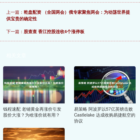
上一篇：
乾盘配资 （全国两会）俄专家聚焦两会：为动荡世界提
供宝贵的确定性
下一篇：
股查查 香江控股连收4个涨停板
相关文章
钱程速配 老铺黄金再涨价引发
易策略 阿波罗以57亿英镑击败
股价大涨？为啥涨价就有用？
Castlelake 达成收购易捷航空的
协议