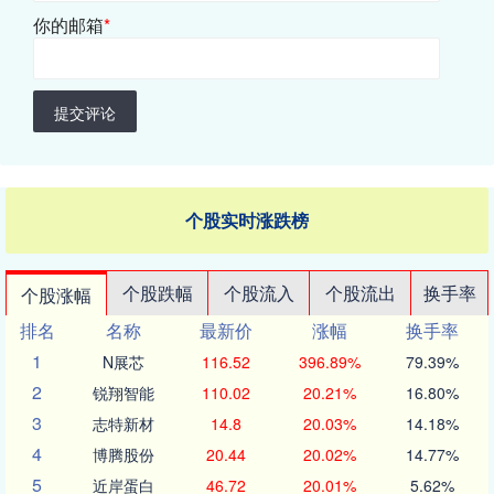
你的邮箱
*
提交评论
个股实时涨跌榜
个股跌幅
个股流入
个股流出
换手率
个股涨幅
排名
名称
最新价
涨幅
换手率
1
N展芯
116.52
396.89%
79.39%
2
锐翔智能
110.02
20.21%
16.80%
3
志特新材
14.8
20.03%
14.18%
4
博腾股份
20.44
20.02%
14.77%
5
近岸蛋白
46.72
20.01%
5.62%