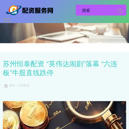
苏州恒泰配资 “英伟达闹剧”落幕 “六连
板”牛股直线跌停
网站：大圣配资