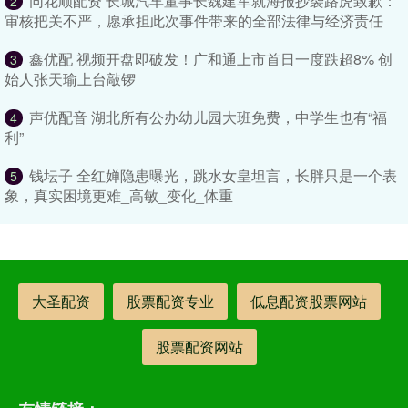
同花顺配资 长城汽车董事长魏建军就海报抄袭路虎致歉：
2
审核把关不严，愿承担此次事件带来的全部法律与经济责任
鑫优配 视频开盘即破发！广和通上市首日一度跌超8% 创
3
始人张天瑜上台敲锣
声优配音 湖北所有公办幼儿园大班免费，中学生也有“福
4
利”
钱坛子 全红婵隐患曝光，跳水女皇坦言，长胖只是一个表
5
象，真实困境更难_高敏_变化_体重
大圣配资
股票配资专业
低息配资股票网站
股票配资网站