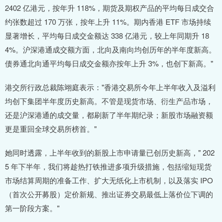
2402 亿港元，按年升 118%，期货及期权产品的平均每日成交合
约张数超过 170 万张，按年上升 11%。期内香港 ETF 市场持续
显著增长，平均每日成交金额达 338 亿港元，较上年同期升 18
4%。沪深港通成交额方面，北向及南向均创历年的半年度新高。
债券通北向通平均每日成交金额亦按年上升 3%，也创下新高。"
港交所行政总裁陈翊庭表示："香港交易所今年上半年收入及溢利
均创下集团半年度历史新高。不管是现货市场、衍生产品市场，
还是沪深港通的成交量，都刷新了半年期纪录；新股市场融资额
更是重回全球交易所榜首。"
她同时透露，上半年收到的新股上市申请量已创历史新高，" 202
5 年下半年，我们将趁热打铁推进多项升级措施，包括缩短现货
市场结算周期的准备工作、扩大无纸化上市机制，以及落实 IPO
（首次公开募股）定价新规、推出证券交易最低上落价位下调的
第一阶段方案。"