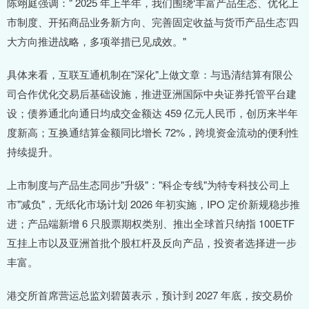
陈翊庭强调：" 2025 年上半年，我们围绕‘丰富产品生态、优化上
市制度、开拓商品业务新方向、完善固定收益与货币产品生态’四
大方向推进战略，多项举措已见成效。"
具体来看，互联互通机制在"深化"上做文章：与迅清结算有限公
司合作优化交易后基础设施，推进亚洲国际中央证券托管平台建
设；债券通北向通日均成交金额达 459 亿元人民币，创历来半年
度新高；互换通结算金额同比增长 72%，跨境资金流动的便利性
持续提升。
上市制度与产品生态同步"升级"："科企专线"为特专科技公司上
市"减负"，无纸化市场计划 2026 年初实施，IPO 定价新规稳步推
进；产品端新增 6 只股票期权类别、推出全球首只纳指 100ETF
互挂上市以及亚洲首批个股杠杆及反向产品，投资者选择进一步
丰富。
港交所首席营运总监刘碧茵表示，预计到 2027 年底，按交易价