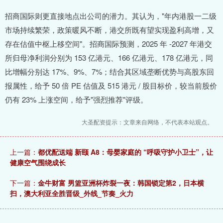
招商国际则更直接地点出公司的潜力。其认为，"年内港股一二级
市场持续繁荣，政策暖风不断，港交所既有望实现盈利高增，又
存在估值中枢上移空间"。招商国际预测，2025 年 -2027 年港交
所归母净利润分别为 153 亿港元、166 亿港元、178 亿港元，同
比增幅分别达 17%、9%、7%；结合其区域垄断优势与高股东回
报属性，给予 50 倍 PE 估值及 515 港元 / 股目标价，较当前股价
仍有 23% 上涨空间，给予"强烈推荐"评级。
大圣配资提示：文章来自网络，不代表本站观点。
上一篇：
都优配送端 新颐 A8：母婴家庭的 “呼吸守护小卫士”，让
健康空气围绕成长
下一篇：
金牛财富 男篮亚洲杯炸裂一夜：韩国锁定第2，日本横
扫，澳大利亚全胜晋级_外线_节奏_火力