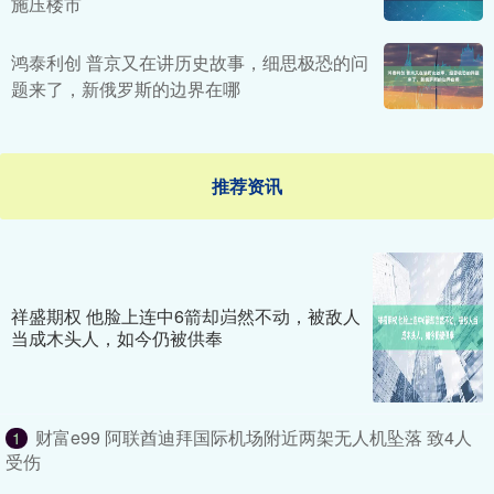
施压楼市
鸿泰利创 普京又在讲历史故事，细思极恐的问
题来了，新俄罗斯的边界在哪
推荐资讯
祥盛期权 他脸上连中6箭却岿然不动，被敌人
当成木头人，如今仍被供奉
财富e99 阿联酋迪拜国际机场附近两架无人机坠落 致4人
1
受伤