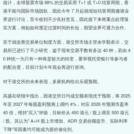
值计，全球股票市场 88% 的交易采用 T+1 或 T+0 结算周期，香
港不能与国际市场脱轨，因此今年 7 月起就缩短结算周期邀请业
界进行讨论，至今收到不少良好意见，因此接下来将重点处理落
实方案，例如如何厘定过渡时间的长短，期望业界可通力合作。
至于就改善交易单位制度方面，港交所市场主管余学勤表示，交
易所已进行了不少研究，鉴于现有交易手数有多达 40 种，若由 4
0 种统一为只有一种将是较大的转变，要审视托管银行等参与者
的配合度，目前计划今年底会再进行咨询。
对于港交所的未来表现，多家机构给出乐观预期。
高盛在研报中指出，因港交所日均成交额表现优于预期，将 2025
年至 2027 年每股盈利预测上调约 4%，对应 2026 年预测市盈率
40 倍，维持"买入"评级，目标价从 450 港元 / 股上调至 500 港元
/ 股。其认为" A+H 股上市增加、ADR 交易份额提升、实际利率
下降"等因素均可能成为股价催化剂。