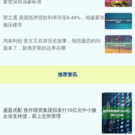
重塑深圳顶豪标准
荣立通 美国抵押贷款利率升至6.49%，地缘紧张
施压楼市
鸿泰利创 普京又在讲历史故事，细思极恐的问
题来了，新俄罗斯的边界在哪
推荐资讯
盛盈优配 焦作国资集团拟发行10亿元中小微
企业支持债，获上交所受理