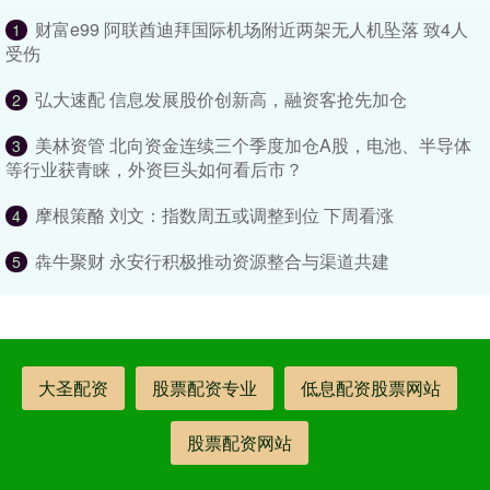
财富e99 阿联酋迪拜国际机场附近两架无人机坠落 致4人
1
受伤
弘大速配 信息发展股价创新高，融资客抢先加仓
2
美林资管 北向资金连续三个季度加仓A股，电池、半导体
3
等行业获青睐，外资巨头如何看后市？
摩根策酪 刘文：指数周五或调整到位 下周看涨
4
犇牛聚财 永安行积极推动资源整合与渠道共建
5
大圣配资
股票配资专业
低息配资股票网站
股票配资网站