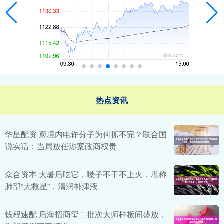
热点资讯
华星配资 柬境内电诈分子为何抓不完？联合国
说实话：当局放任涉案政商权贵
众合资本 大暑后吃它，嗓子不干不上火，堪称
肺部“大救星”，清润补津液
钱程速配 后海招商玺二批次大师样板间盛放，