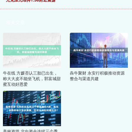
相关文章
牛在线 方媛否认三胎已出生，
犇牛聚财 永安行积极推动资源
称大大皮不能坐飞机，郭富城甜
整合与渠道共建
蜜互动好恩爱
美林资管 北向资金连续三个季