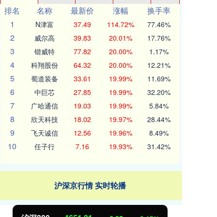
排名
名称
最新价
涨幅
换手率
1
N津富
37.49
114.72%
77.46%
2
威尔高
39.83
20.01%
17.76%
3
锴威特
77.82
20.00%
1.17%
4
科翔股份
64.32
20.00%
12.21%
5
蜀道装备
33.61
19.99%
11.69%
6
中巨芯
27.85
19.99%
32.20%
7
广哈通信
19.03
19.99%
5.84%
8
欣天科技
18.02
19.97%
28.44%
9
飞天诚信
12.56
19.96%
8.49%
10
任子行
7.16
19.93%
31.42%
沪深京行情 实时轮播