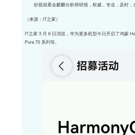
上证指数
3900.35
00
-0.01%
21.92
0.
炒股就看金麒麟分析师研报，权威，专业，及时，全
（来源：IT之家）
IT之家 3 月 6 日消息，华为更多机型今日开启了鸿蒙 Harmon
Pura 70 系列等。