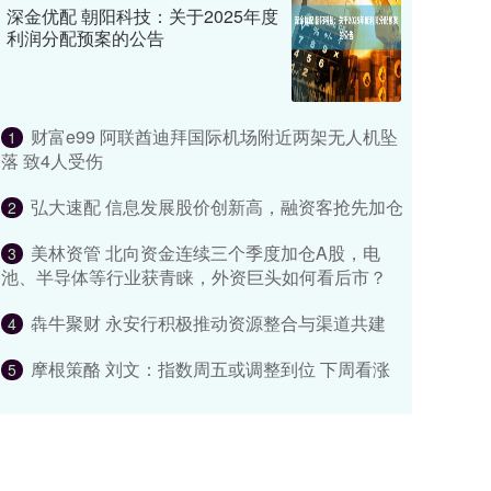
深金优配 朝阳科技：关于2025年度
利润分配预案的公告
财富e99 阿联酋迪拜国际机场附近两架无人机坠
1
落 致4人受伤
弘大速配 信息发展股价创新高，融资客抢先加仓
2
美林资管 北向资金连续三个季度加仓A股，电
3
池、半导体等行业获青睐，外资巨头如何看后市？
犇牛聚财 永安行积极推动资源整合与渠道共建
4
摩根策酪 刘文：指数周五或调整到位 下周看涨
5