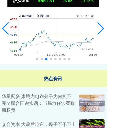
沪深300
4651.31
北
-6.85
-0.15%
热点资讯
华星配资 柬境内电诈分子为何抓不
完？联合国说实话：当局放任涉案政
商权贵
众合资本 大暑后吃它，嗓子不干不上