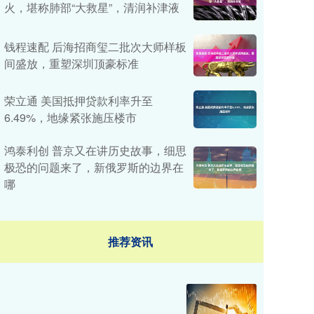
火，堪称肺部“大救星”，清润补津液
钱程速配 后海招商玺二批次大师样板
间盛放，重塑深圳顶豪标准
荣立通 美国抵押贷款利率升至
6.49%，地缘紧张施压楼市
鸿泰利创 普京又在讲历史故事，细思
极恐的问题来了，新俄罗斯的边界在
哪
推荐资讯