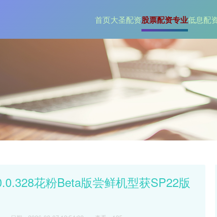
首页
大圣配资
股票配资专业
低息配
0.0.328花粉Beta版尝鲜机型获SP22版