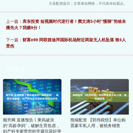
大圣配资提示：文章来自网络，不代表本站观点。
上一篇：
库东投资 短视频时代逆行者！窦文涛3小时“慢聊”凭啥未
播先火？我赌9分！
下一篇：
财富e99 阿联酋迪拜国际机场附近两架无人机坠落 致4人
受伤
相关文章
顺升网 直播预告丨乘风破浪
熊猫配资 【郭伟税悟】单位购
的“高龄孕妈”，破解生育焦虑，
置豪车私人用，被税务稽查
妇产科专家带您科学避坑迎好孕