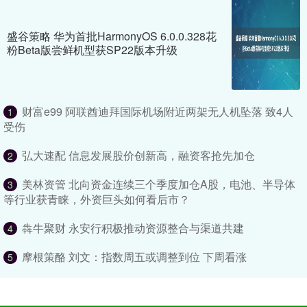
盛谷策略 华为首批HarmonyOS 6.0.0.328花
粉Beta版尝鲜机型获SP22版本升级
财富e99 阿联酋迪拜国际机场附近两架无人机坠落 致4人
1
受伤
弘大速配 信息发展股价创新高，融资客抢先加仓
2
美林资管 北向资金连续三个季度加仓A股，电池、半导体
3
等行业获青睐，外资巨头如何看后市？
犇牛聚财 永安行积极推动资源整合与渠道共建
4
摩根策酪 刘文：指数周五或调整到位 下周看涨
5